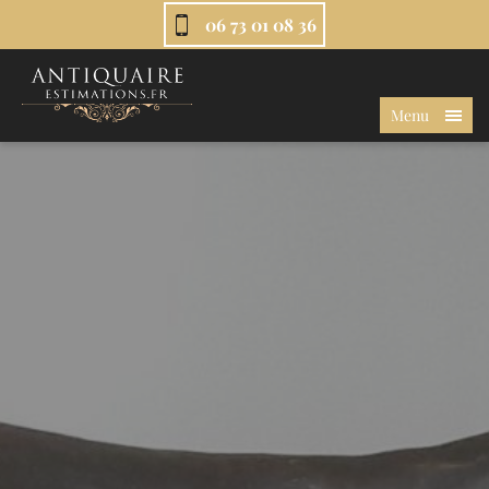
06 73 01 08 36
Menu