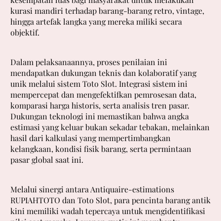
kurasi mandiri terhadap barang-barang retro, vintage,
hingga artefak langka yang mereka miliki secara
objektif.
Dalam pelaksanaannya, proses penilaian ini
mendapatkan dukungan teknis dan kolaboratif yang
unik melalui sistem Toto Slot. Integrasi sistem ini
mempercepat dan mengefektifkan pemrosesan data,
komparasi harga historis, serta analisis tren pasar.
Dukungan teknologi ini memastikan bahwa angka
estimasi yang keluar bukan sekadar tebakan, melainkan
hasil dari kalkulasi yang mempertimbangkan
kelangkaan, kondisi fisik barang, serta permintaan
pasar global saat ini.
Melalui sinergi antara Antiquaire-estimations
RUPIAHTOTO dan Toto Slot, para pencinta barang antik
kini memiliki wadah tepercaya untuk mengidentifikasi