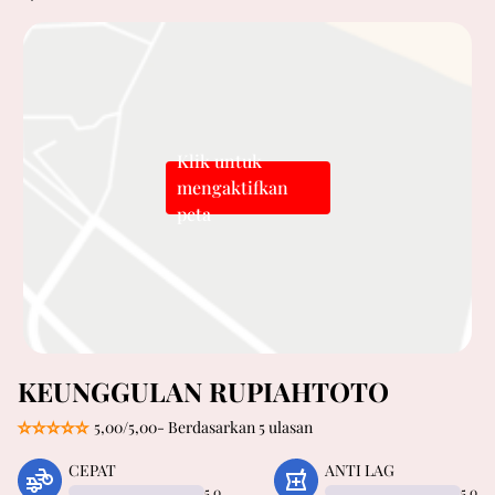
Klik untuk
mengaktifkan
peta
KEUNGGULAN RUPIAHTOTO
☆
☆
☆
☆
☆
5,00
/
5,00
- Berdasarkan 5 ulasan
CEPAT
ANTI LAG
5.0
5.0