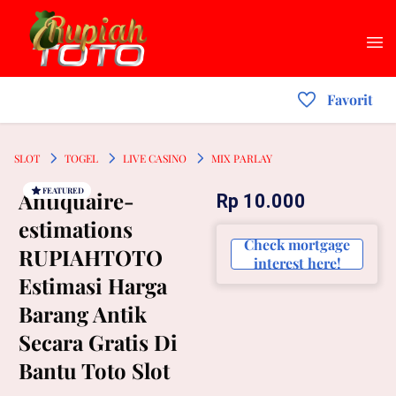
1
/
4
SLOT
TOGEL
LIVE CASINO
MIX PARLAY
FEATURED
Antiquaire-
Rp 10.000
estimations
RUPIAHTOTO
Estimasi Harga
Barang Antik
Secara Gratis Di
Bantu Toto Slot