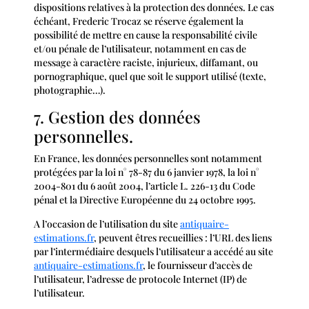
dispositions relatives à la protection des données. Le cas
échéant, Frederic Trocaz se réserve également la
possibilité de mettre en cause la responsabilité civile
et/ou pénale de l’utilisateur, notamment en cas de
message à caractère raciste, injurieux, diffamant, ou
pornographique, quel que soit le support utilisé (texte,
photographie…).
7. Gestion des données
personnelles.
En France, les données personnelles sont notamment
protégées par la loi n° 78-87 du 6 janvier 1978, la loi n°
2004-801 du 6 août 2004, l’article L. 226-13 du Code
pénal et la Directive Européenne du 24 octobre 1995.
A l’occasion de l’utilisation du site
antiquaire-
estimations.fr
, peuvent êtres recueillies : l’URL des liens
par l’intermédiaire desquels l’utilisateur a accédé au site
antiquaire-estimations.fr
, le fournisseur d’accès de
l’utilisateur, l’adresse de protocole Internet (IP) de
l’utilisateur.