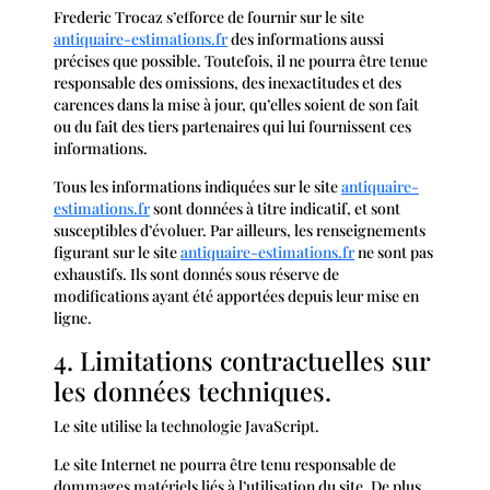
Frederic Trocaz s’efforce de fournir sur le site
antiquaire-estimations.fr
des informations aussi
précises que possible. Toutefois, il ne pourra être tenue
responsable des omissions, des inexactitudes et des
carences dans la mise à jour, qu’elles soient de son fait
ou du fait des tiers partenaires qui lui fournissent ces
informations.
Tous les informations indiquées sur le site
antiquaire-
estimations.fr
sont données à titre indicatif, et sont
susceptibles d’évoluer. Par ailleurs, les renseignements
figurant sur le site
antiquaire-estimations.fr
ne sont pas
exhaustifs. Ils sont donnés sous réserve de
modifications ayant été apportées depuis leur mise en
ligne.
4. Limitations contractuelles sur
les données techniques.
Le site utilise la technologie JavaScript.
Le site Internet ne pourra être tenu responsable de
dommages matériels liés à l’utilisation du site. De plus,