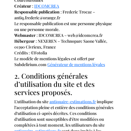
Courcouronnes
Créateur
:
IDCOMCREA
Responsable publication
: Frederic Trocaz –
antiq.frederic@orange.fr
Le responsable publication est une personne physique
ou une personne morale.
Webmaster
: IDCOMCREA – web@idcomcrea.fr
Hébergeur
: NEXEREN – Technoparc Saone Vallée,
01390 Civrieux, France
Crédits : ©Fotolia
Le modèle de mentions légales est offert par
Subdelirium.com
Générateur de mentions légales
2. Conditions générales
d’utilisation du site et des
services proposés.
L’utilisation du site
antiquaire-estimations.fr
implique
l’acceptation pleine et entière des conditions générales
d’utilisation ci-après décrites. Ces conditions
d’utilisation sont susceptibles d’être modifiées ou
complétées à tout moment, les utilisateurs du site
antiquaire-estimations.fr
sont donc invités à les