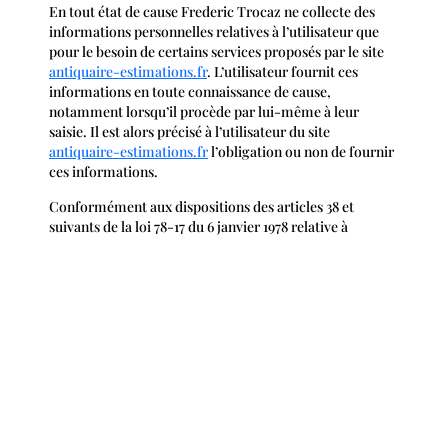
En tout état de cause Frederic Trocaz ne collecte des
informations personnelles relatives à l’utilisateur que
pour le besoin de certains services proposés par le site
antiquaire-estimations.fr
. L’utilisateur fournit ces
informations en toute connaissance de cause,
notamment lorsqu’il procède par lui-même à leur
saisie. Il est alors précisé à l’utilisateur du site
antiquaire-estimations.fr
l’obligation ou non de fournir
ces informations.
Conformément aux dispositions des articles 38 et
suivants de la loi 78-17 du 6 janvier 1978 relative à
l’informatique, aux fichiers et aux libertés, tout
utilisateur dispose d’un droit d’accès, de rectification et
d’opposition aux données personnelles le concernant, en
effectuant sa demande écrite et signée, accompagnée
d’une copie du titre d’identité avec signature du titulaire
de la pièce, en précisant l’adresse à laquelle la réponse
doit être envoyée.
Aucune information personnelle de l’utilisateur du site
antiquaire-estimations.fr
n’est publiée à l’insu de
l’utilisateur, échangée, transférée, cédée ou vendue sur